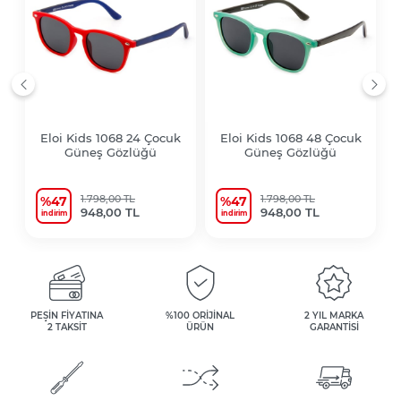
Eloi Kids 1068 24 Çocuk
Eloi Kids 1068 48 Çocuk
Güneş Gözlüğü
Güneş Gözlüğü
1.798,00 TL
1.798,00 TL
%47
%47
948,00 TL
948,00 TL
i̇ndirim
i̇ndirim
PEŞİN FİYATINA
%100 ORİJİNAL
2 YIL MARKA
2 TAKSİT
ÜRÜN
GARANTİSİ