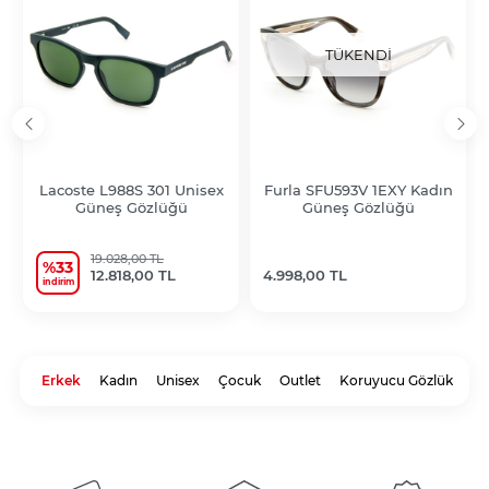
TÜKENDI
Lacoste L988S 301 Unisex
Furla SFU593V 1EXY Kadın
Güneş Gözlüğü
Güneş Gözlüğü
19.028,00 TL
%33
12.818,00 TL
4.998,00 TL
i̇ndirim
Erkek
Kadın
Unisex
Çocuk
Outlet
Koruyucu Gözlük
Gö