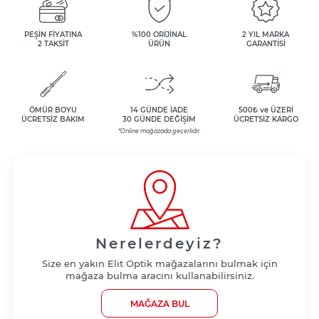
PEŞİN FİYATINA
%100 ORİJİNAL
2 YIL MARKA
2 TAKSİT
ÜRÜN
GARANTİSİ
ÖMÜR BOYU
14 GÜNDE İADE
500₺ ve ÜZERİ
ÜCRETSİZ BAKIM
30 GÜNDE DEĞİŞİM
ÜCRETSİZ KARGO
*Online mağazada geçerlidir.
Nerelerdeyiz?
Size en yakın Elit Optik mağazalarını bulmak için
mağaza bulma aracını kullanabilirsiniz.
MAĞAZA BUL