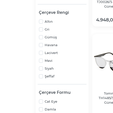
TJ0026/S
Güne
Çerçeve Rengi
4.948,
Altın
Gri
Gümüş
Havana
Lacivert
Mavi
T
Siyah
Şeffaf
Çerçeve Formu
Tomm
TH1485/
Cat Eye
Güne
Damla