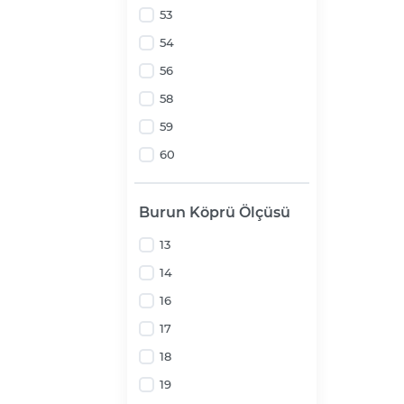
53
54
56
58
59
60
Burun Köprü Ölçüsü
13
14
16
17
18
19