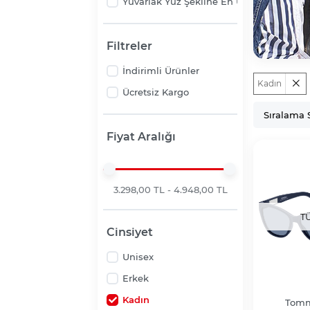
Yuvarlak Yüz Şekline En Uygun Güneş G
Filtreler
İndirimli Ürünler
Kadın
Ücretsiz Kargo
Fiyat Aralığı
3.298,00 TL - 4.948,00 TL
T
Cinsiyet
Unisex
Erkek
Kadın
Tomm