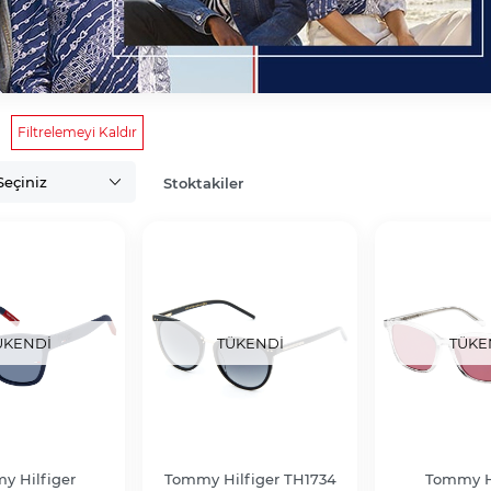
özlüğü Modelleri
Filtrelemeyi Kaldır
Stoktakiler
ÜKENDI
TÜKENDI
TÜKE
y Hilfiger
Tommy Hilfiger TH1734
Tommy Hi