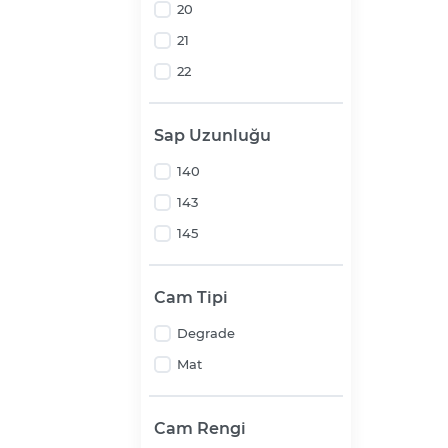
20
21
22
Sap Uzunluğu
140
143
145
Cam Tipi
Degrade
Mat
Cam Rengi