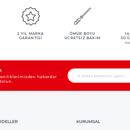
2 YIL MARKA
ÖMÜR BOYU
14
GARANTİSİ
ÜCRETSİZ BAKIM
30 
*Onl
t
eniliklerimizden haberdar
dolun.
DELLER
KURUMSAL