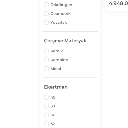
4.948,
Dikdörtgen
Geometrik
Yuvarlak
Çerçeve Materyali
Kemik
Kombine
Metal
Ekartman
49
50
51
52