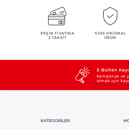
PEŞİN FİYATINA
%100 ORİJİNAL
2 TAKSİT
ÜRÜN
E-Bülten Kayı
Kampanya ve y
olmak için kay
KATEGORİLER
MO