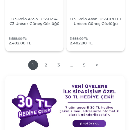
U.S.Polo ASSN. USS0234
U.S. Polo Assn. USS0130 01
C3 Unisex Güneş Gözlüğü
Unisex Güneş Gözlüğü
3.588,00 TL
3.588,00 TL
2.402,00 TL
2.402,00 TL
1
2
3
...
5
>