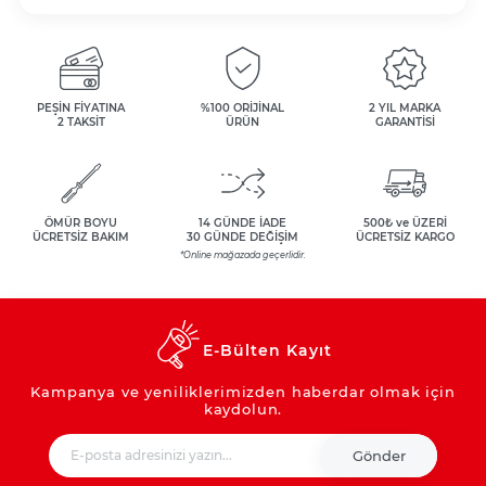
PEŞİN FİYATINA
%100 ORİJİNAL
2 YIL MARKA
2 TAKSİT
ÜRÜN
GARANTİSİ
ÖMÜR BOYU
14 GÜNDE İADE
500₺ ve ÜZERİ
ÜCRETSİZ BAKIM
30 GÜNDE DEĞİŞİM
ÜCRETSİZ KARGO
*Online mağazada geçerlidir.
E-Bülten Kayıt
Kampanya ve yeniliklerimizden haberdar olmak için
kaydolun.
Gönder