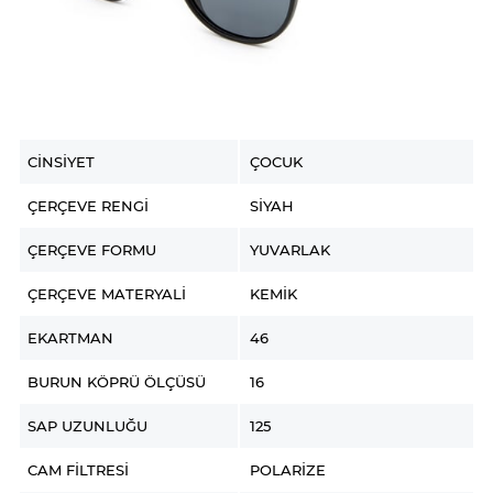
CINSIYET
ÇOCUK
ÇERÇEVE RENGI
SIYAH
ÇERÇEVE FORMU
YUVARLAK
ÇERÇEVE MATERYALI
KEMIK
EKARTMAN
46
BURUN KÖPRÜ ÖLÇÜSÜ
16
SAP UZUNLUĞU
125
CAM FILTRESI
POLARIZE