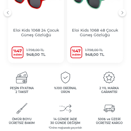
Eloi Kids 1068 24 Çocuk
Eloi Kids 1068 48 Çocuk
Güneş Gözlüğü
Güneş Gözlüğü
1.798,00 TL
1.798,00 TL
%47
%47
948,00 TL
948,00 TL
i̇ndirim
i̇ndirim
PEŞİN FİYATINA
%100 ORİJİNAL
2 YIL MARKA
2 TAKSİT
ÜRÜN
GARANTİSİ
ÖMÜR BOYU
14 GÜNDE İADE
500₺ ve ÜZERİ
ÜCRETSİZ BAKIM
30 GÜNDE DEĞİŞİM
ÜCRETSİZ KARGO
*Online mağazada geçerlidir.