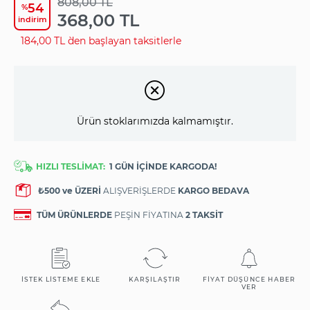
808,00 TL
54
%
368,00 TL
i̇ndirim
184,00 TL
`den başlayan taksitlerle
Ürün stoklarımızda kalmamıştır.
HIZLI TESLİMAT:
1 GÜN İÇİNDE KARGODA!
₺500 ve ÜZERİ
ALIŞVERİŞLERDE
KARGO BEDAVA
TÜM ÜRÜNLERDE
PEŞİN FİYATINA
2 TAKSİT
İSTEK LISTEME EKLE
KARŞILAŞTIR
FIYAT DÜŞÜNCE HABER
VER