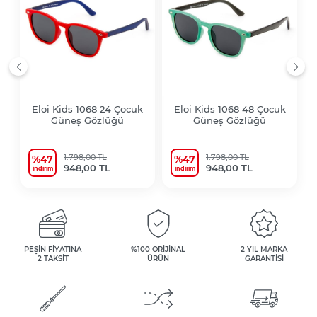
Eloi Kids 1068 24 Çocuk
Eloi Kids 1068 48 Çocuk
Güneş Gözlüğü
Güneş Gözlüğü
1.798,00 TL
1.798,00 TL
%47
%47
948,00 TL
948,00 TL
i̇ndirim
i̇ndirim
PEŞİN FİYATINA
%100 ORİJİNAL
2 YIL MARKA
2 TAKSİT
ÜRÜN
GARANTİSİ