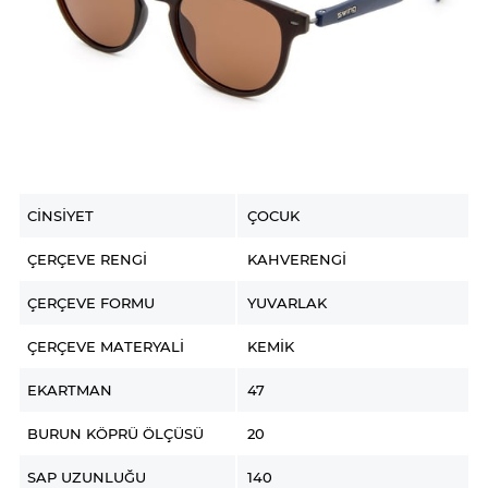
CINSIYET
ÇOCUK
ÇERÇEVE RENGI
KAHVERENGI
ÇERÇEVE FORMU
YUVARLAK
ÇERÇEVE MATERYALI
KEMIK
EKARTMAN
47
BURUN KÖPRÜ ÖLÇÜSÜ
20
SAP UZUNLUĞU
140