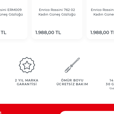
ssini ERM009
Enrico Rossini 762 02
Enrico Rossin
Güneş Gözlüğü
Kadın Güneş Gözlüğü
Kadın Güne
 TL
1.988,00 TL
1.988,00 T
2 YIL MARKA
ÖMÜR BOYU
14
GARANTİSİ
ÜCRETSİZ BAKIM
30 
*Onl
t