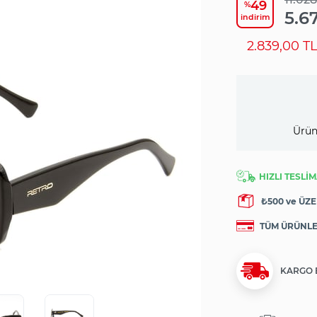
49
%
5.6
i̇ndirim
2.839,00 T
Ürün
HIZLI TESLİM
₺500 ve ÜZE
TÜM ÜRÜNL
KARGO 