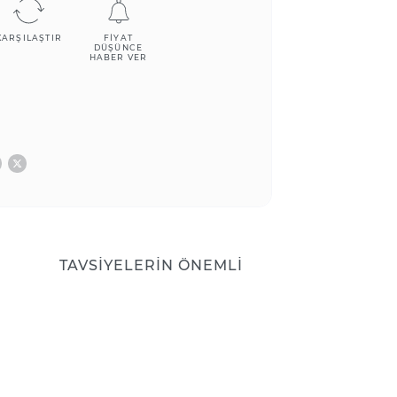
KARŞILAŞTIR
FIYAT
DÜŞÜNCE
HABER VER
TAVSIYELERIN ÖNEMLI