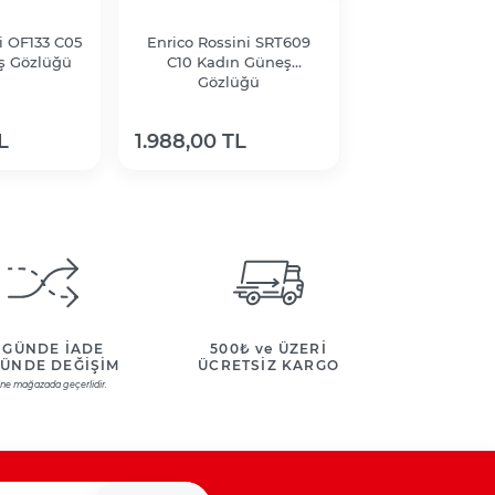
i OF133 C05
Enrico Rossini SRT609
Enrico Rossini
ş Gözlüğü
C10 Kadın Güneş
C26 Kadın 
Gözlüğü
Gözlüğ
L
1.988,00 TL
1.988,00 TL
 GÜNDE İADE
500₺ ve ÜZERİ
GÜNDE DEĞİŞİM
ÜCRETSİZ KARGO
ine mağazada geçerlidir.