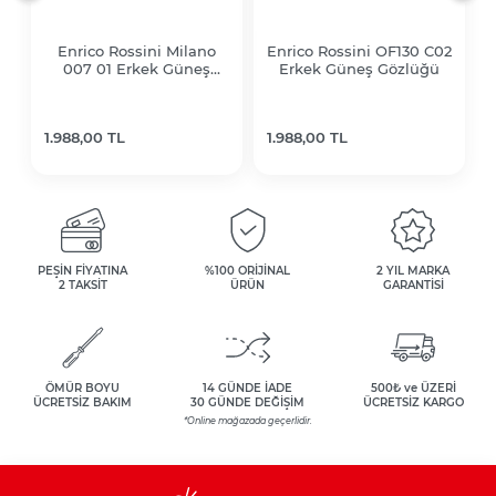
Enrico Rossini Milano
Enrico Rossini OF130 C02
007 01 Erkek Güneş
Erkek Güneş Gözlüğü
Gözlüğü
1.988,00 TL
1.988,00 TL
PEŞİN FİYATINA
%100 ORİJİNAL
2 YIL MARKA
2 TAKSİT
ÜRÜN
GARANTİSİ
ÖMÜR BOYU
14 GÜNDE İADE
500₺ ve ÜZERİ
ÜCRETSİZ BAKIM
30 GÜNDE DEĞİŞİM
ÜCRETSİZ KARGO
*Online mağazada geçerlidir.