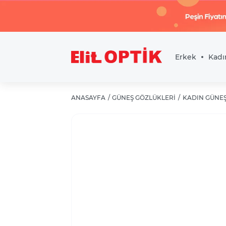
Eloi Mipa 5044 02 Kadın
Gözlüğü
Erkek
Kadı
ANASAYFA
GÜNEŞ GÖZLÜKLERI
KADIN GÜNEŞ