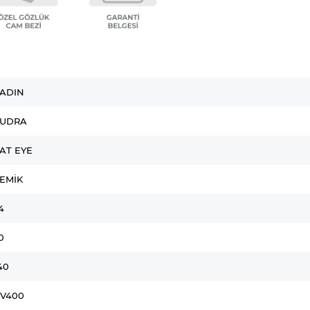
ADIN
UDRA
AT EYE
EMIK
4
0
40
V400