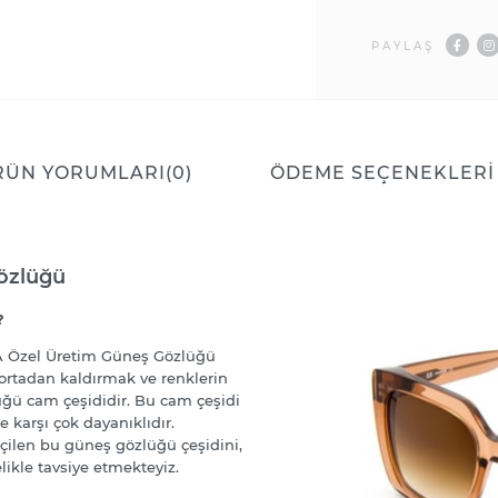
PAYLAŞ
RÜN YORUMLARI
(0)
ÖDEME SEÇENEKLERI
özlüğü
?
A Özel Üretim Güneş Gözlüğü
 ortadan kaldırmak ve renklerin
üğü cam çeşididir. Bu cam çeşidi
 karşı çok dayanıklıdır.
çilen bu güneş gözlüğü çeşidini,
likle tavsiye etmekteyiz.