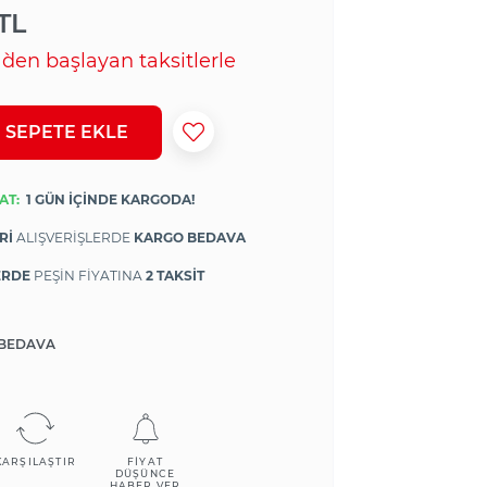
TL
`den başlayan taksitlerle
AT:
1 GÜN İÇİNDE KARGODA!
Rİ
ALIŞVERİŞLERDE
KARGO BEDAVA
ERDE
PEŞİN FİYATINA
2 TAKSİT
BEDAVA
KARŞILAŞTIR
FIYAT
DÜŞÜNCE
HABER VER