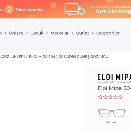
 Güneş
4.5
n
Unisex
Çocuk
Markalar
Outlet
Kategoriler
 GÖZLÜKLERI
ELOI MIPA 5044 02 KADIN GÜNEŞ GÖZLÜĞÜ
Eloi Mipa 5
54 mm