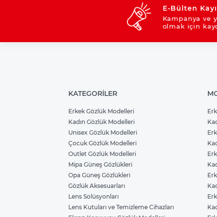
E-Bülten Kayı
Kampanya ve y
olmak için kay
KATEGORİLER
MO
Erkek Gözlük Modelleri
Erk
Kadın Gözlük Modelleri
Kad
Unisex Gözlük Modelleri
Erk
Çocuk Gözlük Modelleri
Kad
Outlet Gözlük Modelleri
Erk
Mipa Güneş Gözlükleri
Kad
Opa Güneş Gözlükleri
Erk
Gözlük Aksesuarları
Kad
Lens Solüsyonları
Erk
Lens Kutuları ve Temizleme Cihazları
Kad