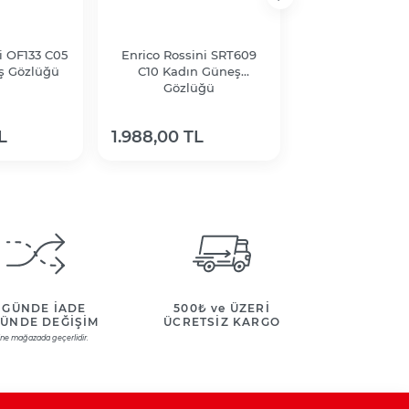
i OF133 C05
Enrico Rossini SRT609
Enrico Rossini
ş Gözlüğü
C10 Kadın Güneş
C26 Kadın 
Gözlüğü
Gözlüğ
L
1.988,00 TL
1.988,00 TL
 GÜNDE İADE
500₺ ve ÜZERİ
GÜNDE DEĞİŞİM
ÜCRETSİZ KARGO
ine mağazada geçerlidir.