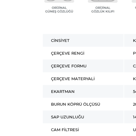
CINSIYET
K
ÇERÇEVE RENGI
P
ÇERÇEVE FORMU
C
ÇERÇEVE MATERYALI
K
EKARTMAN
5
BURUN KÖPRÜ ÖLÇÜSÜ
2
SAP UZUNLUĞU
1
CAM FILTRESI
U