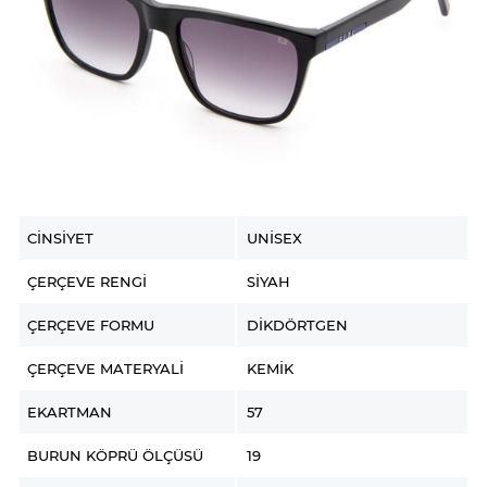
CINSIYET
UNISEX
ÇERÇEVE RENGI
SIYAH
ÇERÇEVE FORMU
DIKDÖRTGEN
ÇERÇEVE MATERYALI
KEMIK
EKARTMAN
57
BURUN KÖPRÜ ÖLÇÜSÜ
19